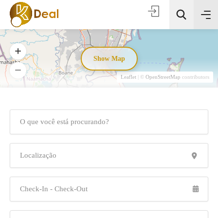
Show Map
Leaflet
| ©
OpenStreetMap
contributors