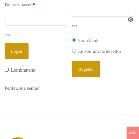
*
Palavra-passe
Sou cliente
Eu sou um fornecedor
Lembrar-me
Perdeu sua senha?
MZN