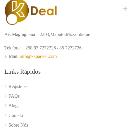
Av. Maguiguana – 2203,Maputo,Mozambique
Telefone: +258 87 7272726 / 85 7272726
E-Mail:
info@kapadeal.com
Links Rápidos
Registe-se
FAQs
Blogs
Contato
Sobre Nós