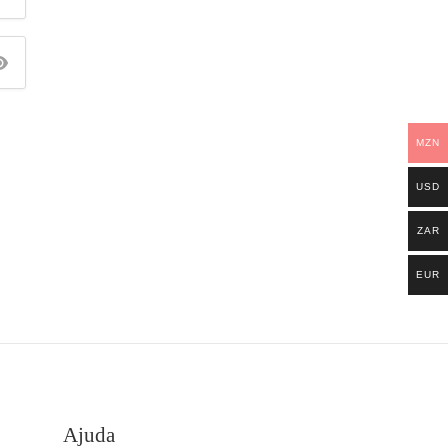
MZN
USD
ZAR
EUR
Ajuda