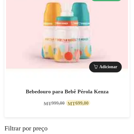
Adicionar
Bebedouro para Bebê Pérola Kenza
O
O
999,00
699,00
MT
MT
preço
preço
original
atual
Filtrar por preço
era:
é: