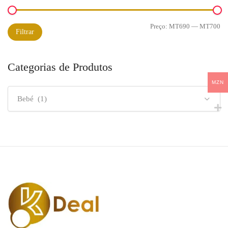
MT999,00.
MT699,00.
Preço:
MT690
—
MT700
Preço
Preço
Filtrar
mínimo
máximo
Categorias de Produtos
MZN
Bebé (1)