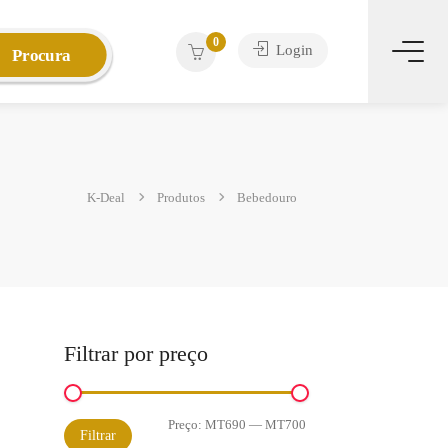
0
Login
Procura
K-Deal
Produtos
Bebedouro
Filtrar por preço
Preço:
MT690
—
MT700
Preço
Preço
Filtrar