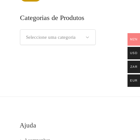
mínimo
máximo
Categorias de Produtos
Seleccione uma categoria
MZN
USD
ZAR
EUR
Ajuda