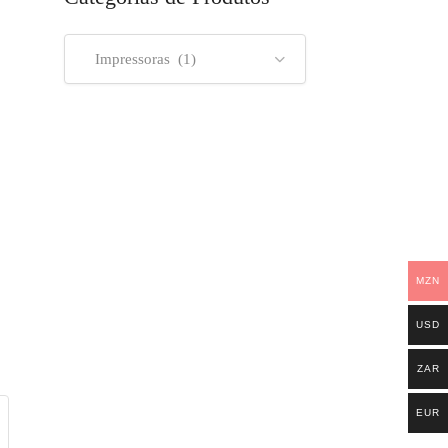
Impressoras (1)
00.
MZN
USD
ZAR
EUR