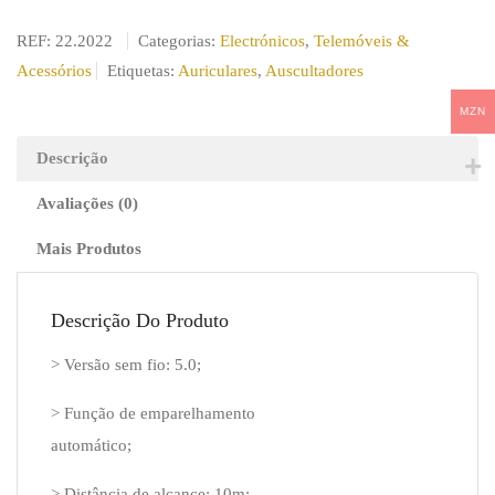
REF:
22.2022
Categorias:
Electrónicos
,
Telemóveis &
Acessórios
Etiquetas:
Auriculares
,
Auscultadores
MZN
Descrição
Avaliações (0)
Mais Produtos
Descrição Do Produto
> Versão sem fio: 5.0;
> Função de emparelhamento
automático;
> Distância de alcance: 10m;