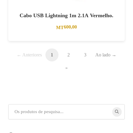
Cabo USB Lightning 1m 2.1A Vermelho.
600,00
MT
← Anteriores
1
2
3
Ao lado →
»
Procurar
por: