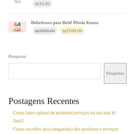
MT200,00.
MT180,00.
0,00
MT
Bebedouro para Bebê Pérola Kenza
O
O
999,00
699,00
MT
MT
preço
preço
original
atual
era:
é:
MT999,00.
MT699,00.
Pesquisar
Pesquisar
Postagens Recentes
Como fazer upload de produtos/serviços na sua loja K-
Deal?
Como escolher a(s) categoria(s) dos produtos e serviços