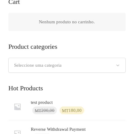
Cart
Nenhum produto no carrinho.
Product categories
Seleccione uma categoria
Hot Products
test product
O
O
200,00
180,00
MT
MT
preço
preço
original
atual
era:
é:
Reverse Withdrawal Payment