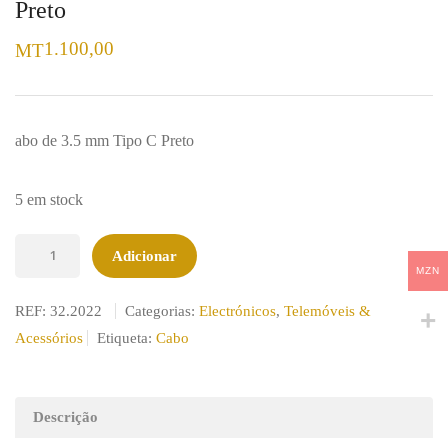
Preto
1.100,00
MT
abo de 3.5 mm Tipo C Preto
5 em stock
Quantidade
Adicionar
de
MZN
Cabo
REF:
32.2022
Categorias:
Electrónicos
,
Telemóveis &
de
Acessórios
Etiqueta:
Cabo
3.5mm
para
adaptador
Descrição
Tipo-