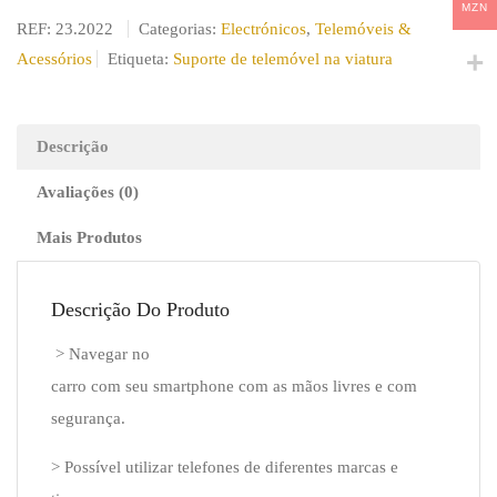
MZN
Suporte
REF:
23.2022
Categorias:
Electrónicos
,
Telemóveis &
de
Acessórios
Etiqueta:
Suporte de telemóvel na viatura
Telemóvel
na
grade
Descrição
de
Avaliações (0)
ventilação
da
Mais Produtos
viatura
"Triclamp".
Descrição Do Produto
> Navegar no
carro com seu smartphone com as mãos livres e com
segurança.
> Possível utilizar telefones de diferentes marcas e