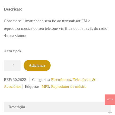
Descri
çã
o:
Conecte seu smartphone sem fio ao transmissor FM e
reproduza música do seu telefone via Bluetooth através do rádio
da sua viatura
4 em stock
Quantidade
Adicionar
de
Transmissor
REF:
30.2022
Categorias:
Electrónicos
,
Telemóveis &
Bluetooth
Acessórios
Etiquetas:
MP3
,
Reprodutor de música
MP3
FM
MZN
2USB
Descrição
Cinza