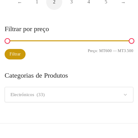
←
1
2
3
4
5
→
Filtrar por preço
Preço:
MT600
—
MT3.500
Preço
Preço
Filtrar
mínimo
máximo
Categorias de Produtos
Electrónicos (33)