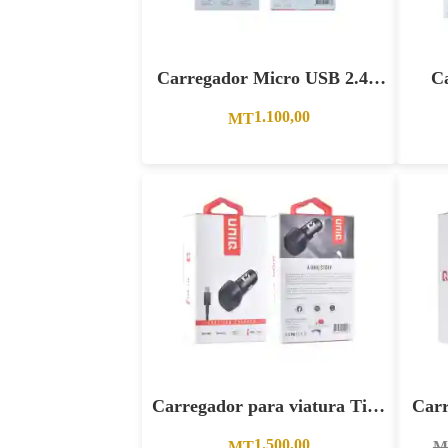
Carregador Micro USB 2.4A
C
cor Prata P viatura
entra
1.100,00
MT
Carregador para viatura Tipo
Car
C entrada dupla
1.500,00
MT
M