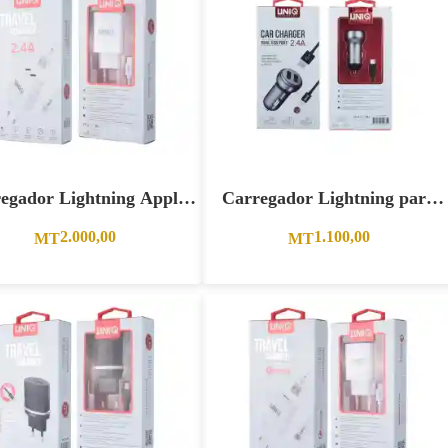
egador Lightning Apple
Carregador Lightning para
2.4A Branco
Viatura 2.4A – Cinzento.
2.000,00
1.100,00
MT
MT