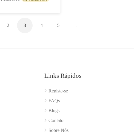
preço
preço
original
atual
era:
é:
2
3
4
5
→
MT1.350,00.
MT1.250,00.
Links Rápidos
Registe-se
FAQs
Blogs
Contato
Sobre Nós