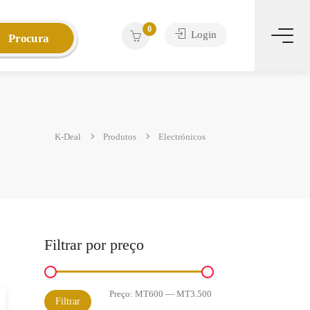
0
Login
Procura
K-Deal
Produtos
Electrónicos
Filtrar por preço
Preço:
MT600
—
MT3.500
Preço
Preço
Filtrar