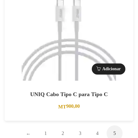
Adicionar
UNIQ Cabo Tipo C para Tipo C
900,00
MT
←
1
2
3
4
5