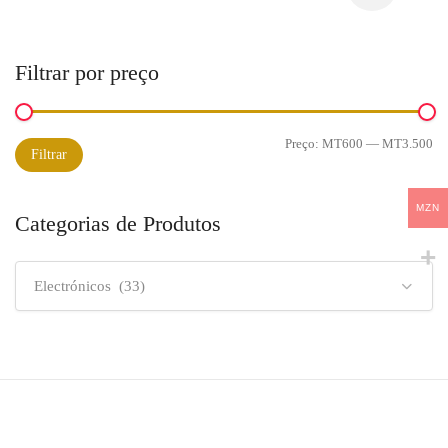
Filtrar por preço
Preço:
MT600
—
MT3.500
Preço
Preço
Filtrar
mínimo
máximo
MZN
Categorias de Produtos
Electrónicos (33)